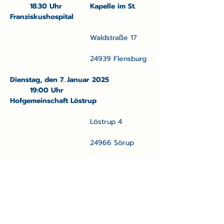
	18.30 Uhr		Kapelle im St. 
Franziskushospital
				Waldstraße 17
				24939 Flensburg
Dienstag, den 7. Januar 2025		
	19:00 Uhr		
Hofgemeinschaft Löstrup
				Löstrup 4
				24966 Sörup
Mittwoch, den 8. Januar 2025		
	10:00 Uhr		Freie 
Waldorfschule Flensburg
				Valentiner Allee 1