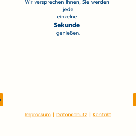
Wir versprechen Ihnen, Sie werden 
jede
einzelne 
Sekunde 
genießen.
Freie Waldorfschule Flensbur
Valentiner Allee 1, 24941 Flensburg
info@waldorfschule-flensburg.de
+49 461 90 32 50
r
Impressum
|
Datenschutz
|
Kontakt
Do Not Sell My Personal Information