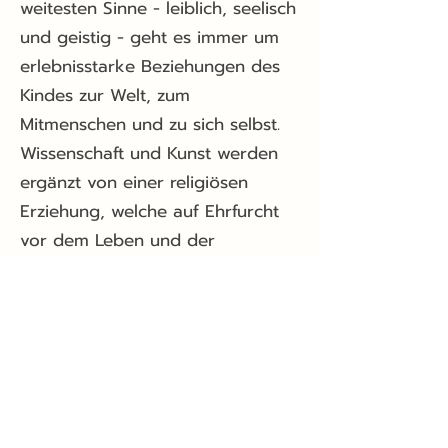
weitesten Sinne - leiblich, seelisch
und geistig - geht es immer um
erlebnisstarke Beziehungen des
Kindes zur Welt, zum
Mitmenschen und zu sich selbst.
Wissenschaft und Kunst werden
ergänzt von einer religiösen
Erziehung, welche auf Ehrfurcht
vor dem Leben und der
Schöpferkraft beruht. So werden
die geistig-seelischen Impulse des
Kindes mit seiner physischen
Konstitution in Einklang gebracht.
Eigenverantwortung, Initiative und
Qualitätsentwicklung sind