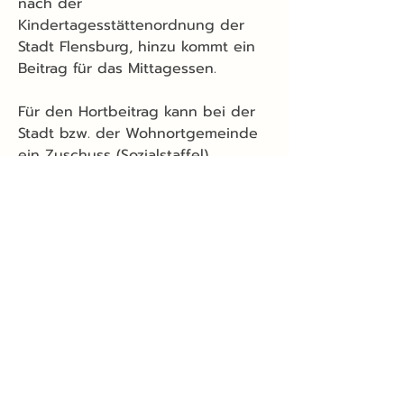
nach der
Kindertagesstättenordnung der
Stadt Flensburg, hinzu kommt ein
Beitrag für das Mittagessen.
Für den Hortbeitrag kann bei der
Stadt bzw. der Wohnortgemeinde
ein Zuschuss (Sozialstaffel)
beantragt werden.
Betreuungszeiten im Hort:
montags bis freitags 11:00 -
16:00 Uhr
Telefon Hort:
0461/90325-22
(mit Anrufbeantworter)
eMail-