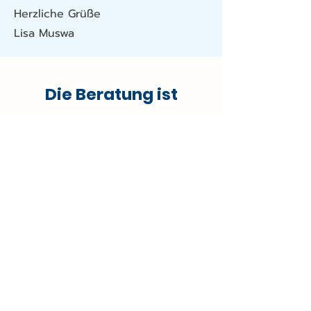
Herzliche Grüße
Lisa Muswa
Die Beratung ist
freiwillig und findet
vertraulich statt.
Meine persönlichen
Sprechzeiten
vor Ort sind von
Montag bis Donnerstag
von 08:00 bis 12:00 Uhr.