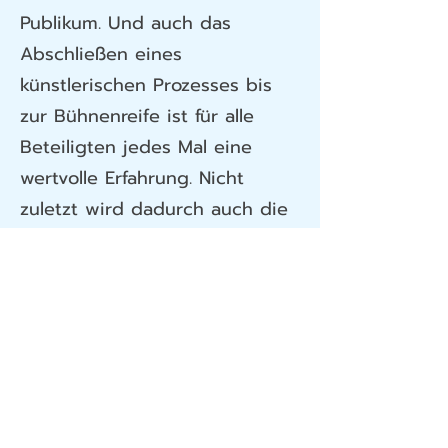
Publikum. Und auch das
Abschließen eines
künstlerischen Prozesses bis
zur Bühnenreife ist für alle
Beteiligten jedes Mal eine
wertvolle Erfahrung. Nicht
zuletzt wird dadurch auch die
Entwicklung der Schüler*innen
und der Klassen nach außen
sichtbar.
Besuchen Sie gerne eine unserer
kommenden Monatsfeiern! Die
nächste finden Sie unter der
Rubrik
>Termine
angekündigt.