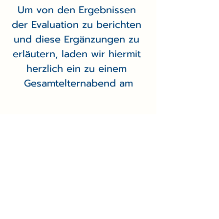
Um von den Ergebnissen 
der Evaluation zu berichten 
und diese Ergänzungen zu 
erläutern, laden wir hiermit 
herzlich ein zu einem 
Gesamtelternabend am
– 9. April um 19.30 Uhr im 
Kleinen Saal –.
Franziska Basselli und Sebastian Reus
Freie Waldorfschule