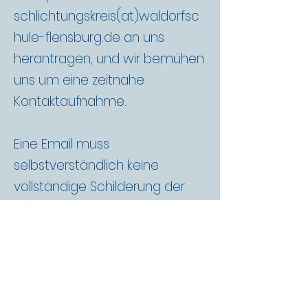
schlichtungskreis(at)waldorfsc
hule-flensburg.de an uns
herantragen, und wir bemühen
uns um eine zeitnahe
Kontaktaufnahme.
Eine Email muss
selbstverständlich keine
vollständige Schilderung der
Lage enthalten, sondern darf
gern rein als
Gesprächsanfrage formuliert
sein. Gespräche wollen wir, je
nach Bedarf, im kleinen Kreis