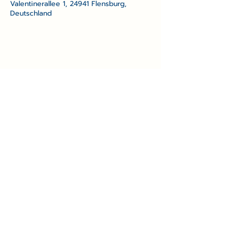
Valentinerallee 1, 24941 Flensburg,
Deutschland
Freie Waldorfschule
Flensburg
Gremien und Ansprechpartner
Valentiner Allee 1, 24941 Flensburg
info@waldorfschule-flensburg.de
+49 461 90 32 50
Impressum
|
Datenschutz
|
Kontakt
Krankmeldung Schüler:in
Do Not Sell My Personal Information